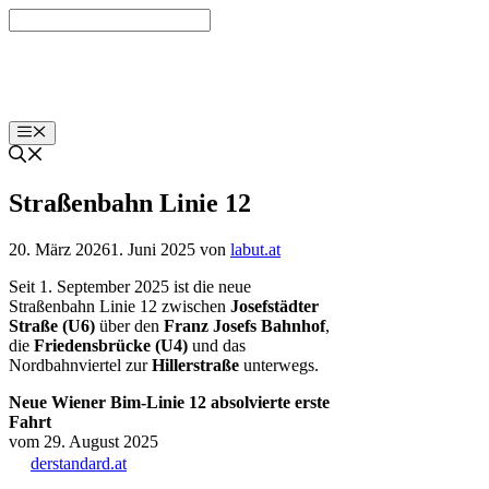
Zum
Inhalt
springen
nordbox.labut.at
Menü
Straßenbahn Linie 12
20. März 2026
1. Juni 2025
von
labut.at
Seit 1. September 2025 ist die neue
Straßenbahn Linie 12 zwischen
Josefstädter
Straße (U6)
über den
Franz Josefs Bahnhof
,
die
Friedensbrücke (U4)
und das
Nordbahnviertel zur
Hillerstraße
unterwegs.
Neue Wiener Bim-Linie 12 absolvierte erste
Fahrt
vom 29. August 2025
derstandard.at